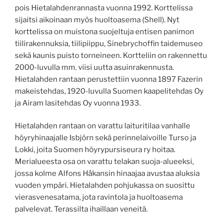
pois Hietalahdenrannasta vuonna 1992. Korttelissa
sijaitsi aikoinaan myös huoltoasema (Shell). Nyt
korttelissa on muistona suojeltuja entisen panimon
tiilirakennuksia, tiilipiippu, Sinebrychoffin taidemuseo
sekä kaunis puisto torneineen. Kortteliin on rakennettu
2000-luvulla mm. viisi uutta asuinrakennusta.
Hietalahden rantaan perustettiin vuonna 1897 Fazerin
makeistehdas, 1920-luvulla Suomen kaapelitehdas Oy
ja Airam lasitehdas Oy vuonna 1933.
Hietalahden rantaan on varattu laituritilaa vanhalle
höyryhinaajalle Isbjörn sekä perinnelaivoille Turso ja
Lokki, joita Suomen höyrypursiseura ry hoitaa.
Merialueesta osa on varattu telakan suoja-alueeksi,
jossa kolme Alfons Håkansin hinaajaa avustaa aluksia
vuoden ympäri. Hietalahden pohjukassa on suosittu
vierasvenesatama, jota ravintola ja huoltoasema
palvelevat. Terassilta ihaillaan veneitä.