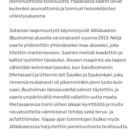
pienimuotoista teollisuutta. Pääasiassa saaret olivat
kuitenkin asumattomia ja toimivat helsinkiläisten
virkistysalueena.
Sataman laajennustyöt käynnistyivät Jätkäsaaren
(Busholma) alueella varsinaisesti vuonna 1913. Neljä
saarta yhdistettiin yhtenäiseksi maa-alueeksi, joka
liitettiin mantereeseen. Saarien metsät kaadettiin ja
kalliot louhittiin tasaisiksi. Alueen maapinta-ala laajeni
vähintään kolminkertaiseksi, kun Sandholmenin
(Hietasaari) ja Utternin (eli Saukko ja Saukonkari, joka
nimensä mukaisesti oli pikemminkin pieni luoto kuin
saari, Busholman länsipuolella) salmet täytettiin, ja
saaria ympäröivältä mereltä vallattiin uutta maata.
Hietasaaressa toimi siihen aikaan kynttilöitä ja muita
rasvatuotteita valmistanut tehdas sekä terva- ja
asfalttitehdas. Vapaa-ajan toimintojen lisäksi myös
Jätkäsaaressa harjoitettiin pienimuotoista teollisuutta.