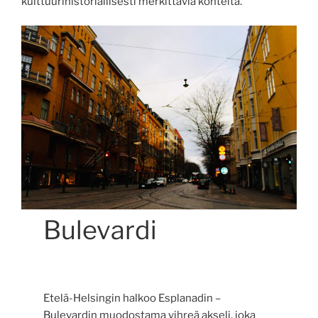
kulttuurihistoriallisesti merkittäviä kohteita.
Bulevardi
Etelä-Helsingin halkoo Esplanadin –
Bulevardin muodostama vihreä akseli, joka