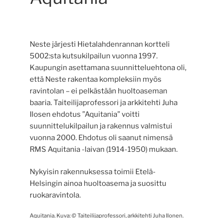
Neste järjesti Hietalahdenrannan kortteli
5002:sta kutsukilpailun vuonna 1997.
Kaupungin asettamana suunnitteluehtona oli,
että Neste rakentaa kompleksiin myös
ravintolan – ei pelkästään huoltoaseman
baaria. Taiteilijaprofessori ja arkkitehti Juha
Ilosen ehdotus ”Aquitania” voitti
suunnittelukilpailun ja rakennus valmistui
vuonna 2000. Ehdotus oli saanut nimensä
RMS Aquitania -laivan (1914-1950) mukaan.
Nykyisin rakennuksessa toimii Etelä-
Helsingin ainoa huoltoasema ja suosittu
ruokaravintola.
Aquitania. Kuva:
©
Taiteilijaprofessori, arkkitehti Juha Ilonen.