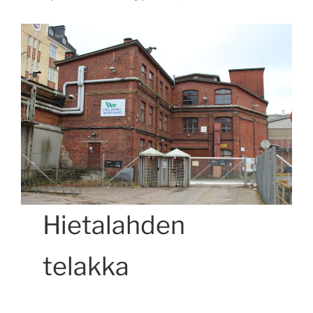
Hietalahden
telakka