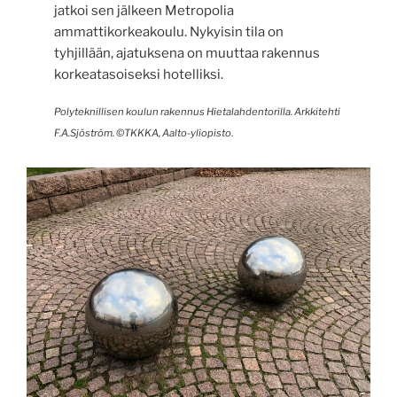
jatkoi sen jälkeen Metropolia
ammattikorkeakoulu. Nykyisin tila on
tyhjillään, ajatuksena on muuttaa rakennus
korkeatasoiseksi hotelliksi.
Polyteknillisen koulun rakennus Hietalahdentorilla. Arkkitehti
F.A.Sjöström. ©TKKKA, Aalto-yliopisto
.