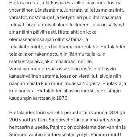
Hietasaaresta ja Jätkäsaaresta alkoi näin muodostua
yhtenäinen Länsisatama. Junarata, talletusmakasiinit,
varastot, nostokurjet ja tietysti eri puolilta maailmaa
tulevat laivat antoivat alueelle ilmeen, joka on säilynyt
aina näihin päiviin asti. Hietalahti on koko
olemassaolonsa ajan ollut satama- ja
telakkatoimintojen hallitsema merenlahti. Hietalahden
telakalla on rakennettu niin jäänmurtajia kuin
matkustajalaivojakin maailman merille.
Vuosikymmenien saatossa se on myös ollut hyvin
kansainvälinen satama, jossa on vieraillut laivoja niin
naapurimaista kuin muun muassa Norjasta, Puolasta ja
Englannista. Hietalahden allas on merkitty Helsingin
kaupungin karttaan jo 1876 .
Hietalahdentorin varrelle perustettiin vuonna 1819, yli
200 vuotta sitten, Sinebrychoffin panimo seitsemän
hehtaarin alueelle. Panimo on pohjoismaiden vanhin ja
Suomen vanhin elintarvikealan yritys. Panimo muutti