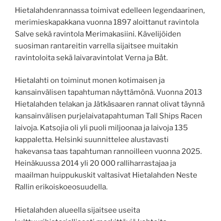
Hietalahdenrannassa toimivat edelleen legendaarinen,
merimieskapakkana vuonna 1897 aloittanut ravintola
Salve sekä ravintola Merimakasiini. Kävelijöiden
suosiman rantareitin varrella sijaitsee muitakin
ravintoloita sekä laivaravintolat Verna ja Båt.
Hietalahti on toiminut monen kotimaisen ja
kansainvälisen tapahtuman näyttämönä. Vuonna 2013
Hietalahden telakan ja Jätkäsaaren rannat olivat täynnä
kansainvälisen purjelaivatapahtuman Tall Ships Racen
laivoja. Katsojia oli yli puoli miljoonaa ja laivoja 135
kappaletta. Helsinki suunnittelee alustavasti
hakevansa taas tapahtuman rannoilleen vuonna 2025.
Heinäkuussa 2014 yli 20 000 ralliharrastajaa ja
maailman huippukuskit valtasivat Hietalahden Neste
Rallin erikoiskoeosuudella.
Hietalahden alueella sijaitsee useita