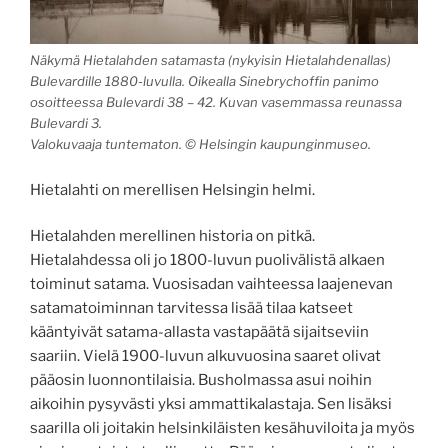
Näkymä Hietalahden satamasta (nykyisin Hietalahdenallas)
Bulevardille 1880-luvulla. Oikealla Sinebrychoffin panimo
osoitteessa Bulevardi 38 – 42. Kuvan vasemmassa reunassa
Bulevardi 3.
Valokuvaaja tuntematon.
© Helsingin kaupunginmuseo.
Hietalahti on merellisen Helsingin helmi.
Hietalahden merellinen historia on pitkä.
Hietalahdessa oli jo 1800-luvun puolivälistä alkaen
toiminut satama. Vuosisadan vaihteessa laajenevan
satamatoiminnan tarvitessa lisää tilaa katseet
kääntyivät satama-allasta vastapäätä sijaitseviin
saariin. Vielä 1900-luvun alkuvuosina saaret olivat
pääosin luonnontilaisia. Busholmassa asui noihin
aikoihin pysyvästi yksi ammattikalastaja. Sen lisäksi
saarilla oli joitakin helsinkiläisten kesähuviloita ja myös