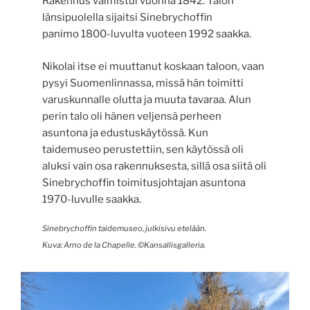
Rakennus valmistui vuonna 1842. Talon
länsipuolella sijaitsi Sinebrychoffin
panimo 1800-luvulta vuoteen 1992 saakka.
Nikolai itse ei muuttanut koskaan taloon, vaan
pysyi Suomenlinnassa, missä hän toimitti
varuskunnalle olutta ja muuta tavaraa. Alun
perin talo oli hänen veljensä perheen
asuntona ja edustuskäytössä. Kun
taidemuseo perustettiin, sen käytössä oli
aluksi vain osa rakennuksesta, sillä osa siitä oli
Sinebrychoffin toimitusjohtajan asuntona
1970-luvulle saakka.
Sinebrychoffin taidemuseo, julkisivu etelään.
Kuva: Arno de la Chapelle. ©Kansallisgalleria.