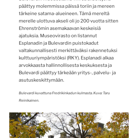
päättyy molemmissa päissä toriin ja mereen
tärkeine satama-alueineen. Tämä mereltä
merelle ulottuva akseli oli jo 200 vuotta sitten
Ehrenströmin asemakaavan keskeisiä
ajatuksia. Museovirasto on listannut
Esplanadin ja Bulevardin puistokadut
valtakunnallisesti merkittäväksi rakennetuksi
kulttuuriympäristöksi (RKY). Esplanadi alkaa
arvokkaasta hallinnollisesta keskuksesta ja
Bulevardi päättyy tärkeään yritys-, palvelu- ja
asutuskeskittymään.
Bulevardi kuvattuna Fredrikinkadun kulmasta. Kuva: Taru
Reinikainen.