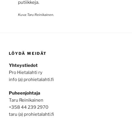
putiikkeja.
Kuva: Taru Reinikainen.
LÖYDÄ MEIDÄT
Yhteystiedot
Pro Hietalahti ry
info (a) prohietalahti.fi
Puheenjohtaja
Taru Reinikainen
+358 44 239 2970
taru (a) prohietalahti.fi