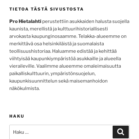
TIETOA TÄSTÄ SIVUSTOSTA
Pro Hietalahti
perustettiin asukkaiden halusta suojella
kaunista, merellistä ja kulttuurihistoriallisesti
arvokasta kaupunginosaamme. Telakka-alueemme on
merkittävä osa helsinkiläistä ja suomalaista
teollisuushistoriaa. Haluamme edistää ja kehittää
viihtyisää kaupunkiympäristöä asukkaille ja alueella
vieraileville. Vaalimme alueemme omaleimaisuutta
paikalliskulttuurin, ympäristönsuojelun,
kaupunkisuunnittelun sekä maisemanhoidon
näkökulmista.
HAKU
Etsi:
Haku