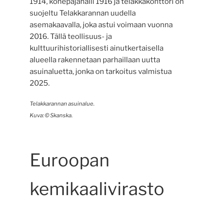
1914, konepajahalli 1916 ja telakkakonttori on
suojeltu Telakkarannan uudella
asemakaavalla, joka astui voimaan vuonna
2016. Tällä teollisuus- ja
kulttuurihistoriallisesti ainutkertaisella
alueella rakennetaan parhaillaan uutta
asuinaluetta, jonka on tarkoitus valmistua
2025.
Telakkarannan asuinalue.
Kuva:
©
Skanska.
Euroopan
kemikaalivirasto