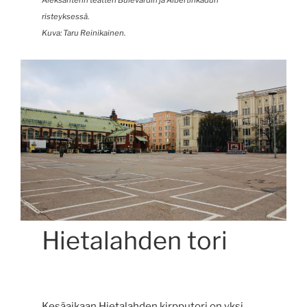
Aleksanterin teatteri Bulevardin ja Albertinkadun
risteyksessä.
Kuva: Taru Reinikainen.
Hietalahden tori
Kesäaikaan Hietalahden kirpputori on yksi